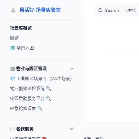
易活好·场景实验室
Search
K
Skip to content
Sidebar Navigation
场景库概览
概览
🗺️ 场景地图
Pager
🏢 物业与园区管理
💎 工业园区场景库（24个场景）
物业报修巡检系统 🔍
校园后勤服务平台 🔍
应急抢修调度 🔍
🍽️ 餐饮服务
中央厨房场景库 📚
基于 AI 辅助开发，快速、灵活、可靠