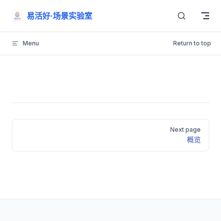
Skip to content
易活好·场景实验室
Menu
Return to top
Pager
Next page
概览